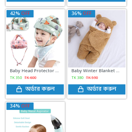
42%
OFF
36%
OFF
Baby Head Protector Cap Child Walking Safety
Baby Winter Blanket Winter Protection Worm Baby Care Blanket For ( 0-1year Babies )
TK
350
TK
600
TK
380
TK
590
অর্ডার করুন
অর্ডার করুন
34%
OFF