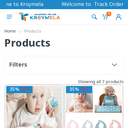
ome to Kroymela
Welcome to Kroymela
Track Order
0
Home
Products
Products
Filters
Showing all 7 products
35%
OFF
35%
OFF