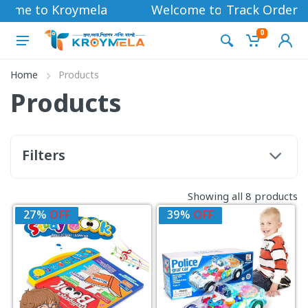
come to Kroymela
Welcome to Kroymela
Track Order
0
Home
Products
Products
Filters
Showing all 8 products
27%
OFF
39%
OFF