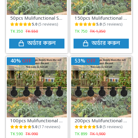
50pcs Mulifunctional Sunshade Net Fixing Clip
150pcs Mulifunctional Sunshade Net Fixing Clip
5.0
(5 reviews)
5.0
(5 reviews)
TK
350
TK
550
TK
750
TK
1,350
অর্ডার করুন
অর্ডার করুন
40%
OFF
53%
OFF
100pcs Mulifunctional Sunshade Net Fixing Clip
200pcs Mulifunctional Sunshade Net Fixing Clip
5.0
(17 reviews)
5.0
(5 reviews)
TK
590
TK
990
TK
899
TK
1,900