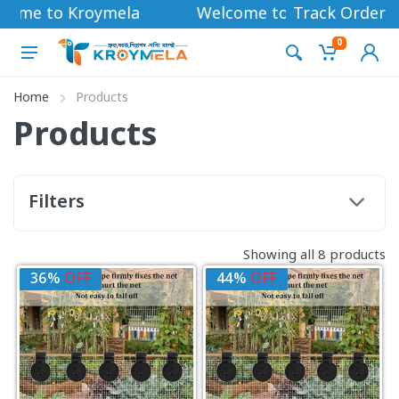
come to Kroymela
Welcome to Kroymela
Track Order
0
Home
Products
Products
Filters
Showing all 8 products
36%
OFF
44%
OFF