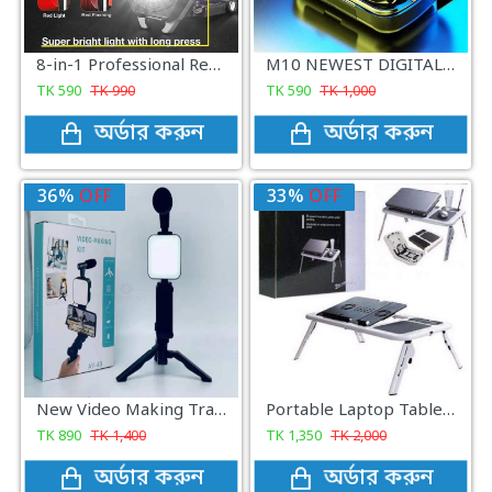
8-in-1 Professional Rechargeable COB Keychain Light with Screwdriver and Cigarette Lighter
M10 NEWEST DIGITAL INDICATOR TRUE WIRELESS HEADSET
TK
590
TK
990
TK
590
TK
1,000
অর্ডার করুন
অর্ডার করুন
36%
OFF
33%
OFF
New Video Making Travel Kit
Portable Laptop Table Desk, Adjustable Height E-Table
TK
890
TK
1,400
TK
1,350
TK
2,000
অর্ডার করুন
অর্ডার করুন