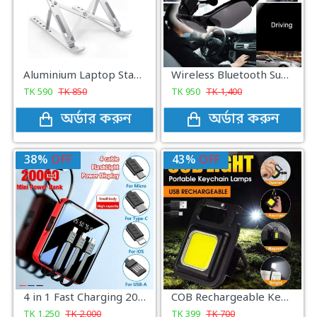
Aluminium Laptop Stand
Wireless Bluetooth Sunglasses Headset Headphone
TK
590
TK
850
TK
950
TK
1,400
অর্ডার করুন
অর্ডার করুন
38%
OFF
43%
OFF
4 in 1 Fast Charging 20000mAh Portable Digital Power Bank
COB Rechargeable Keychain Light
TK
1,250
TK
2,000
TK
399
TK
700