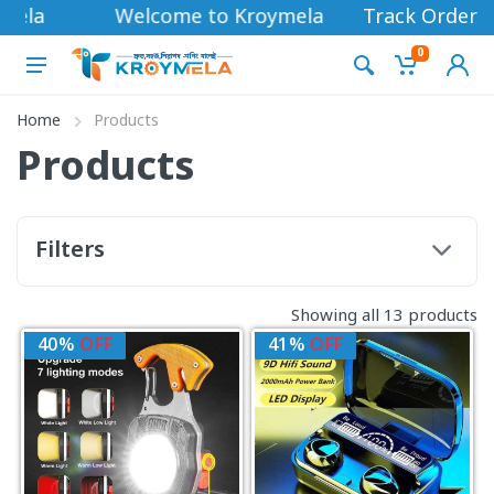
mela
Welcome to Kroymela
Track Order
0
Home
Products
Products
Filters
Showing all 13 products
40%
OFF
41%
OFF