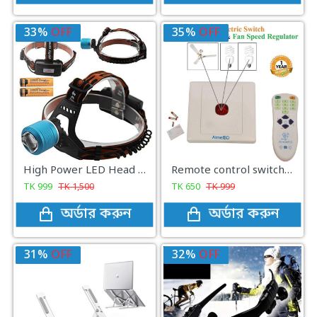
33%
OFF
35%
OFF
High Power LED Head Lamp light - Black
Remote control switch, Electric light On/Off & fan Speed Controller
TK
999
TK
1,500
TK
650
TK
999
অর্ডার করুন
অর্ডার করুন
31%
OFF
32%
OFF