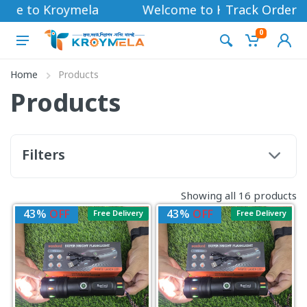
me to Kroymela
Welcome to Kroymela
Track Order
0
Home
Products
Products
Filters
Showing all 16 products
43%
OFF
43%
OFF
Free Delivery
Free Delivery