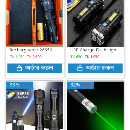
Rechargeable 26650 mAh CB-X6-TG Charging Display Super Bright Flashlight
USB Charge Flash Light (L-S03)
TK
1,950
TK
2,500
TK
650
TK
1,050
অর্ডার করুন
অর্ডার করুন
33%
OFF
32%
OFF