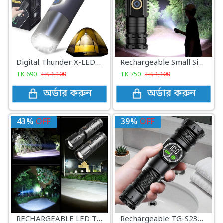
Digital Thunder X-LED+2835, Portable & Rechargeable Waterproof Torch FlashLight
Rechargeable Small Size 3 F350 LED Mini Flash And Torch Light
TK
690
TK
1,100
TK
750
TK
1,100
অর্ডার করুন
অর্ডার করুন
43%
OFF
39%
OFF
RECHARGEABLE LED TORCH LIGHT, WATERPROOF STRONG LED FLASHLIGHT WITH POWER BANK
Rechargeable TG-S2305 USB Charging LED Flash Light With Side Lamp