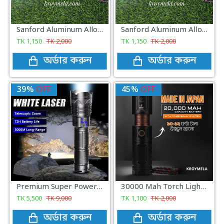
Sanford Aluminum Alloy Super Bright LED Flashlight 60000 mAh
Sanford Aluminum Alloy Super Bright LED Flashlight 60000 mAh
TK
1,150
TK
2,000
TK
1,150
TK
2,000
অর্ডার করুন
অর্ডার করুন
39%
OFF
45%
OFF
Premium Super Power Torch Light With Power bank
30000 Mah Torch Light With Power Bank Made In Japan
TK
5,500
TK
9,000
TK
1,100
TK
2,000
অর্ডার করুন
অর্ডার করুন