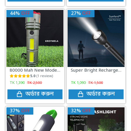
44%
OFF
27%
OFF
80000 Mah New Model Light With Power Bank(X-03)
Super Bright Rechargeable LED Flashlight
5.0
(1 review)
TK
1,390
TK
2,500
TK
1,090
TK
1,500
অর্ডার করুন
অর্ডার করুন
37%
OFF
32%
OFF