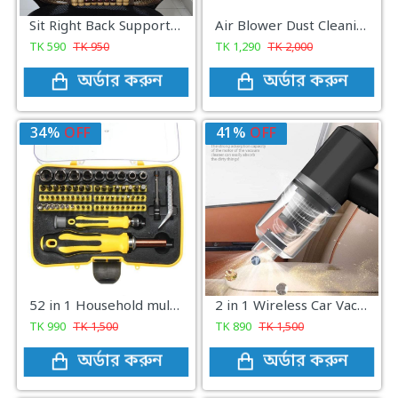
Sit Right Back Support For Any Kind Of Chair High Quality
Air Blower Dust Cleaning Machine 2 in 1 Premium Quality
TK
590
TK
950
TK
1,290
TK
2,000
অর্ডার করুন
অর্ডার করুন
34%
OFF
41%
OFF
52 in 1 Household multi-function Repair Tool Kit Screwdriver Set for Computer Laptop PC
2 in 1 Wireless Car Vacuum Cleaner with LED Light , Portable Mini Wet/Dry Vacuum for Car Interior and Home Cleaning
TK
990
TK
1,500
TK
890
TK
1,500
অর্ডার করুন
অর্ডার করুন