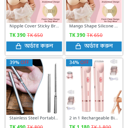
Nipple Cover Sticky Bra Seamless, secure, and perfect for any backless outfit
Mango Shape Silicone Chest Stickers Bra Self Adhesive Strapless
TK
390
TK
650
TK
390
TK
650
অর্ডার করুন
অর্ডার করুন
39%
OFF
34%
OFF
Stainless Steel Portable Mini Stick Knife
2 in 1 Rechargeable Bikini Trimmer for Women Precision Electric Shaver for Smooth Safe Hair Removal
TK
490
TK
800
TK
1,180
TK
1,800