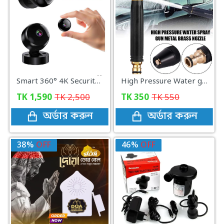
Smart 360° 4K Security Camera WiFi Wireless Indoor Outdoor Surveillance Motion Detection Night Vision Monitor System for Home
High Pressure Water gun Nozzle
TK
1,590
TK
2,500
TK
350
TK
550
অর্ডার করুন
অর্ডার করুন
38%
OFF
46%
OFF