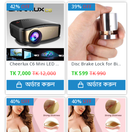
42%
OFF
39%
OFF
Cheerlux C6 Mini LED Projector with Built-in TV Card & 1080P Support
Disc Brake Lock for Bike Motorcycle
TK
7,000
TK
12,000
TK
599
TK
990
অর্ডার করুন
অর্ডার করুন
40%
OFF
40%
OFF