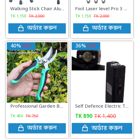
Walking Stick Chair Aluminum Folding Elderly Walker Cane With Seat Walking Stick
Fixit Laser level Pro 3 Multipurpose Measuring Tape Meter
TK
1,150
TK
2,000
TK
1,150
TK
2,000
অর্ডার করুন
অর্ডার করুন
40%
OFF
36%
OFF
Professional Garden Branch Scissors And Tree Cutting Plus
Self Defence Electric Taser Stun Gun(30000KV 100% original)
TK
890
TK
1,400
TK
450
TK
750
অর্ডার করুন
অর্ডার করুন