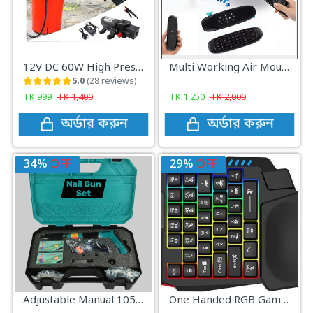
12V DC 60W High Pressure Water Pump For Bike Wash & Garden irrigation
Multi Working Air Mouse Or Remote Control Rechargeable Mini Wireless Keyboard
5.0
(28 reviews)
TK
999
TK
1,400
TK
1,250
TK
2,000
অর্ডার করুন
অর্ডার করুন
34%
OFF
29%
OFF
Adjustable Manual 105 In 1 Round Nails With 5 Speed Steel Nail Gun Set
One Handed RGB Gaming Keyboard