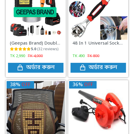
(Geepas Brand) Double-Battery (10-Cell) 48 V Rechargeable Cordless High-Pressure Washer Gun
48 In 1 Universal Socket Wrench, Chrome Vanadium Steel, Multi-function Wrench Tool with 360 Degree Rotating Head Spanner Tool for Home and Car Repair
5.0
(32 reviews)
TK
2,990
TK
4,000
TK
490
TK
800
অর্ডার করুন
অর্ডার করুন
38%
OFF
36%
OFF