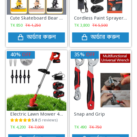
Cute Skateboard Bear With Magnetic Parking Phone Number Plate Creative Car Dashboard Decoration Cartoon Car Interior
Cordless Paint Sprayer Gun Machine With 21V double battery and 800ML Easily Cleaning High Pressure Atomization Split Type for Home Interior Exterior
TK
850
TK
1,250
TK
3,800
TK
5,500
অর্ডার করুন
অর্ডার করুন
40%
OFF
35%
OFF
Electric Lawn Mower 48V Cordless Grass Trimmer_Double Battery
Snap and Grip
5.0
(5 reviews)
TK
4,200
TK
7,000
TK
490
TK
750