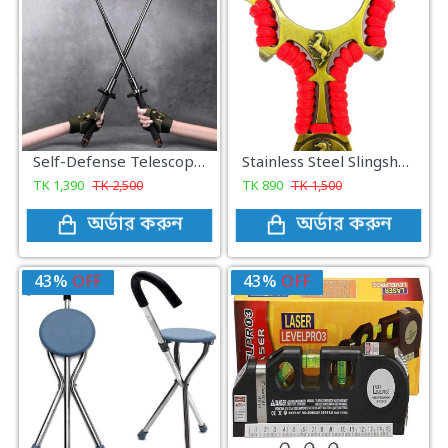
Self-Defense Telescopic Gear Stick
Stainless Steel Slingshot – হাই প্রিসিশন আউটডোর শুটিং টুল
TK
1,390
TK
2,500
TK
890
TK
1,500
অর্ডার করুন
অর্ডার করুন
43%
OFF
43%
OFF