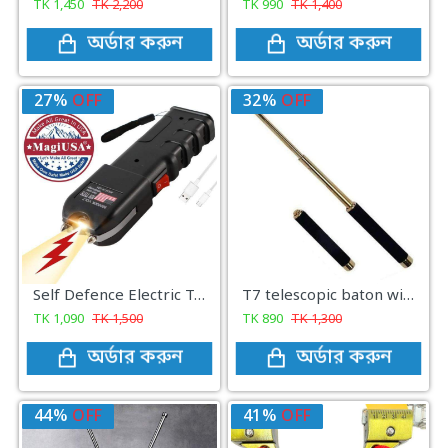
TK
1,450
TK
2,200
TK
990
TK
1,400
অর্ডার করুন
অর্ডার করুন
27%
OFF
32%
OFF
Self Defence Electric Taser Stun Gun (98000 KV 100% Original)
T7 telescopic baton with foam hard rubber handle 26inc golden stick
TK
1,090
TK
1,500
TK
890
TK
1,300
অর্ডার করুন
অর্ডার করুন
44%
OFF
41%
OFF