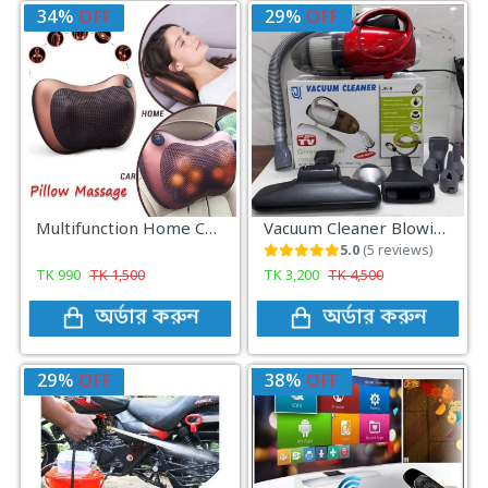
34%
OFF
29%
OFF
Multifunction Home Car Electric Body Massager Pillow Infrared Acupressure Shiatsu Neck Pain Relief Massage Machine Tool
Vacuum Cleaner Blowing and Sucking Dual Purpose(JK-8)
5.0
(5 reviews)
TK
990
TK
1,500
TK
3,200
TK
4,500
অর্ডার করুন
অর্ডার করুন
29%
OFF
38%
OFF