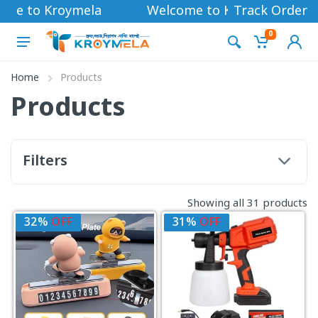
me to Kroymela
Welcome to Kroymela
Track Order
0
Home
Products
Products
Filters
Showing all 31 products
32%
OFF
31%
OFF