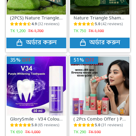
(2PCS) Nature Triangle Shampoo Bar
Nature Triangle Shampoo Bar
4.9
(32 reviews)
5.0
(42 reviews)
TK
1,200
TK
1,700
TK
750
TK
1,100
অর্ডার করুন
অর্ডার করুন
35%
OFF
51%
OFF
GlorySmile - V34 Colour Correcting Whitening Toothpaste(30ml)
( 2Pcs Combo Offer ) Peinfen Lip Nipple Cream
5.0
(65 reviews)
5.0
(31 reviews)
TK
650
TK
1,000
TK
290
TK
590