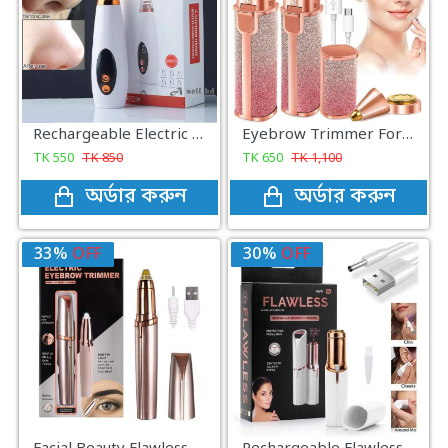
Rechargeable Electric Blackhead Removal
Eyebrow Trimmer For Women, Facial Hair Remover For Lips, Nose Hair Removal Electric Trimmer 2 In 1
TK
550
TK
850
TK
650
TK
1,100
অর্ডার করুন
অর্ডার করুন
33%
OFF
30%
OFF