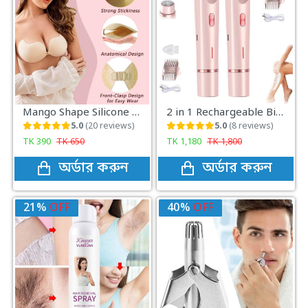
Mango Shape Silicone Chest Stickers Bra Self Adhesive Strapless
2 in 1 Rechargeable Bikini Trimmer for Women Precision Electric Shaver for Smooth Safe Hair Removal
5.0
(20 reviews)
5.0
(8 reviews)
TK
390
TK
650
TK
1,180
TK
1,800
অর্ডার করুন
অর্ডার করুন
21%
OFF
40%
OFF