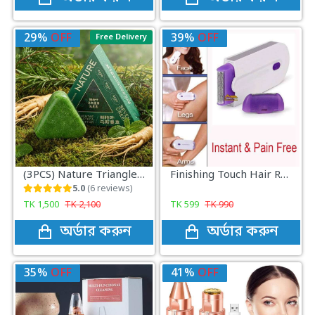
29%
OFF
39%
OFF
Free Delivery
(3PCS) Nature Triangle Shampoo Bar
Finishing Touch Hair Remover Epilator Tool Instant Pain With Sensor Light Hair Removal
5.0
(6 reviews)
TK
1,500
TK
2,100
TK
599
TK
990
অর্ডার করুন
অর্ডার করুন
35%
OFF
41%
OFF