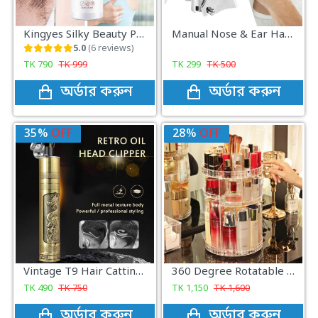
Kingyes Silky Beauty Painless Hair Removal Spray For Men & Women 150ML - Hair Removal
Manual Nose & Ear Hair Trimmer
5.0
(6 reviews)
TK
790
TK
999
TK
299
TK
500
অর্ডার করুন
অর্ডার করুন
35%
OFF
28%
OFF
Vintage T9 Hair Catting Trimmer Recharge Professional Cordless Hair Trimmer
360 Degree Rotatable Diamond Cosmetics Organizer Storage Makeup Box
TK
490
TK
750
TK
1,150
TK
1,600
অর্ডার করুন
অর্ডার করুন