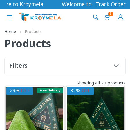
ome to Kroymela
Welcome to Kroymela
Track Order
0
Home
Products
Products
Filters
Showing all 20 products
29%
OFF
32%
OFF
Free Delivery