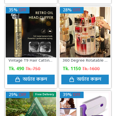
35%
OFF
28%
OFF
Vintage T9 Hair Catting Trimmer Recharge Professional Cordless Hair Trimmer
360 Degree Rotatable Diamond Cosmetics Organizer Storage Makeup Box
Tk. 490
Tk. 750
Tk. 1150
Tk. 1600
অর্ডার করুন
অর্ডার করুন
29%
OFF
39%
OFF
Free Delivery