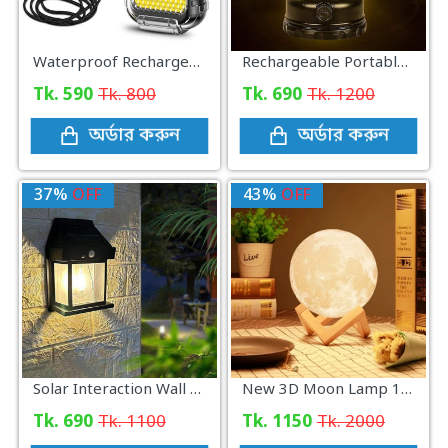
Waterproof Rechargeable Electric ARC Plasma Lighter with Flashlight
Rechargeable Portable Retro Camping Lamp
Tk. 590
Tk. 800
Tk. 690
Tk. 1200
অর্ডার করুন
অর্ডার করুন
37%
OFF
43%
OFF
Solar Interaction Wall Lamp
New 3D Moon Lamp 16 Colors Remote & Touching system
Tk. 690
Tk. 1100
Tk. 1150
Tk. 2000