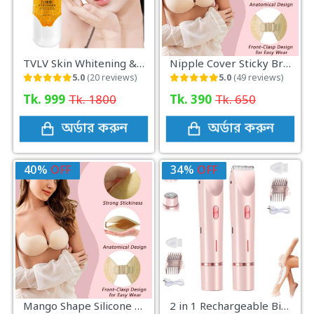
TVLV Skin Whitening & Anti-Wrinkle Moisturizing Gold Serum
Nipple Cover Sticky Bra Seamless, secure, and perfect for any backless outfit
5.0
(20 reviews)
5.0
(49 reviews)
Tk. 999
Tk. 1800
Tk. 390
Tk. 650
অর্ডার করুন
অর্ডার করুন
40%
OFF
34%
OFF
Mango Shape Silicone Chest Stickers Bra Self Adhesive Strapless
2 in 1 Rechargeable Bikini Trimmer for Women Precision Electric Shaver for Smooth Safe Hair Removal