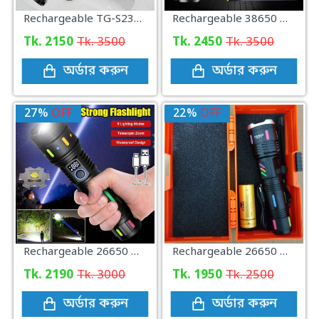
Rechargeable TG-S2305 USB Charging LED Flash Light With Side Lamp
Rechargeable 38650 mAh COBA-CB53 Super Bright Flashlight With Side Lamp
Tk. 2150
Tk. 3500
Tk. 2450
Tk. 3500
অর্ডার করুন
অর্ডার করুন
27%
OFF
22%
OFF
Rechargeable 26650 mAh COBA-G671 Charging Display Super Bright Flashlight
Rechargeable 26650 mAh CB-X6-TG Charging Display Super Bright Flashlight
Tk. 2190
Tk. 3000
Tk. 1950
Tk. 2500
অর্ডার করুন
অর্ডার করুন