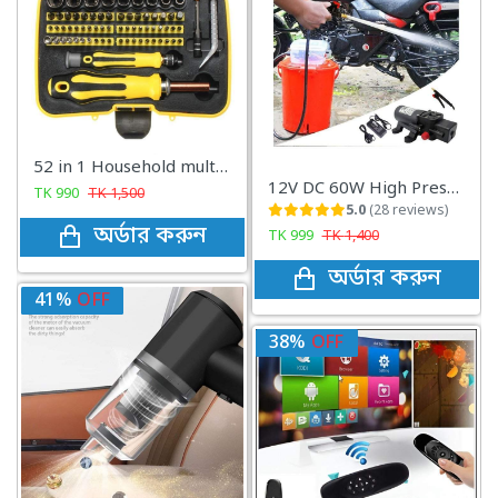
Self Defence Electric Taser Stun Gun (98000 KV 100% Original)
12V DC 60W High Pressure Water Pump For Bike Wash & Garden irrigation
TK
1,090
TK
1,500
5.0
(28 reviews)
অর্ডার করুন
TK
999
TK
1,400
অর্ডার করুন
32%
OFF
38%
OFF