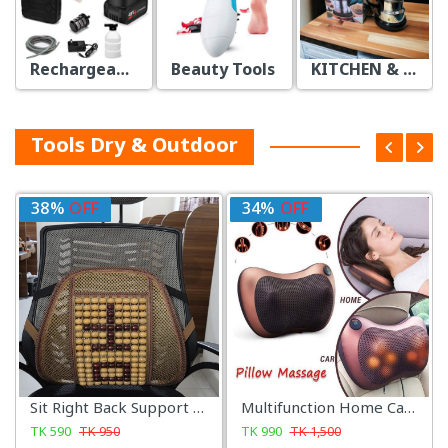
Beauty Tools
KITCHEN & DINING
TRIMMER & STRAIGHTENER
Tools Dry & Outdoor
34%
OFF
34%
OFF
Multifunction Home Car Electric Body Massager Pillow Infrared Acupressure Shiatsu Neck Pain Relief Massage Machine Tool
Adjustable Manual 105 In 1 Round Nails With 5 Speed Steel Nail Gun Set
TK
990
TK
1,500
TK
1,450
TK
2,200