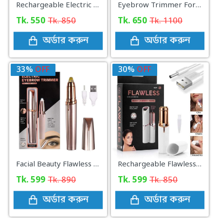
Rechargeable Electric Blackhead Removal
Eyebrow Trimmer For Women, Facial Hair Remover For Lips, Nose Hair Removal Electric Trimmer 2 In 1
Tk. 550
Tk. 850
Tk. 650
Tk. 1100
অর্ডার করুন
অর্ডার করুন
33%
OFF
30%
OFF
Facial Beauty Flawless Eye Brow Remover
Rechargeable Flawless Facial Hair Remover
Tk. 599
Tk. 890
Tk. 599
Tk. 850
অর্ডার করুন
অর্ডার করুন