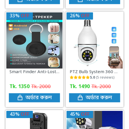
33%
OFF
26%
OFF
Smart Finder Anti-Lost Alarm System Mini GPS Location Tracking Device
PTZ Bulb System 360 Degree WiFi Panorama IP Camera
5.0
(5 reviews)
Tk. 1350
Tk. 2000
Tk. 1490
Tk. 2000
অর্ডার করুন
অর্ডার করুন
43%
OFF
45%
OFF