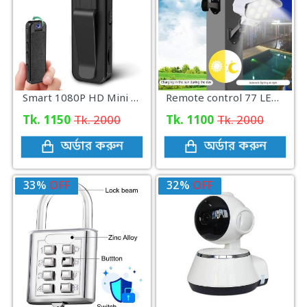
Smart 1080P HD Mini Body Camera Recorder Surveillance Cam With Video
Remote control 77 LED solar motion sensor lamp
Tk. 1150
Tk. 2000
Tk. 1100
Tk. 2000
অর্ডার করুন
অর্ডার করুন
33%
OFF
32%
OFF