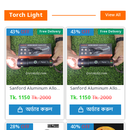
Torch Light
View All
43%
OFF
43%
OFF
Free Delivery
Free Delivery
Sanford Aluminum Alloy Super Bright LED Flashlight 60000 mAh
Sanford Aluminum Alloy Super Bright LED Flashlight 60000 mAh
Tk. 1150
Tk. 2000
Tk. 1150
Tk. 2000
অর্ডার করুন
অর্ডার করুন
28%
OFF
40%
OFF