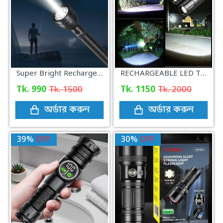
Super Bright Rechargeable LED Flashlight
RECHARGEABLE LED TORCH LIGHT, WATERPROOF STRONG LED FLASHLIGHT WITH POWER BANK
Tk. 990
Tk. 1500
Tk. 1150
Tk. 2000
অর্ডার করুন
অর্ডার করুন
39%
OFF
30%
OFF