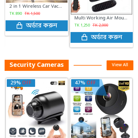
T7 telescopic baton with foam hard rubber handle 26inc golden stick
TK
890
TK
1,300
Multi Working Air Mouse Or Remote Control Rechargeable Mini Wireless Keyboard
অর্ডার করুন
TK
1,250
TK
2,000
অর্ডার করুন
Security Cameras
View All
29%
OFF
47%
OFF