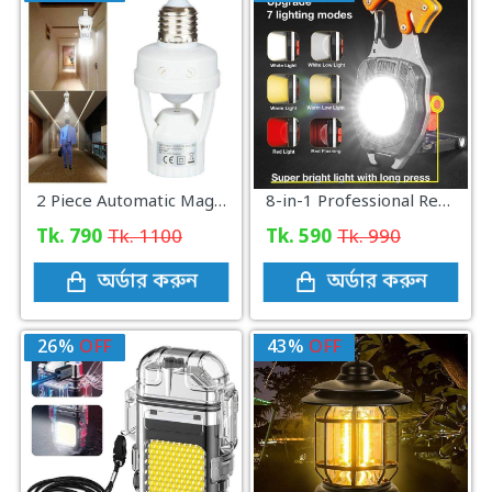
2 Piece Automatic Magic Motion Sensor Bulb Holder
8-in-1 Professional Rechargeable COB Keychain Light with Screwdriver and Cigarette Lighter
Tk. 790
Tk. 1100
Tk. 590
Tk. 990
অর্ডার করুন
অর্ডার করুন
26%
OFF
43%
OFF