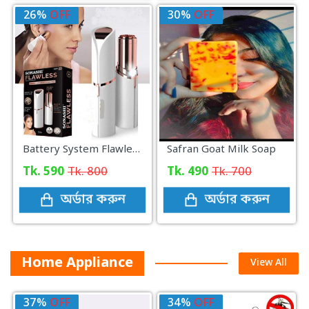
26%
OFF
30%
OFF
Battery System Flawless Facial Hair Remover
Safran Goat Milk Soap
Tk. 590
Tk. 800
Tk. 490
Tk. 700
অর্ডার করুন
অর্ডার করুন
Home Appliance
View All
37%
OFF
34%
OFF