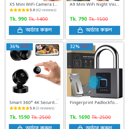
X5 Mini WiFi Camera Included Sound Detector App Control Full HD 1080p Video (Rechargeable )
A9 Mini WiFi Night Vision IP Camera with Battery Backup
5.0
(62 reviews)
Tk. 990
Tk. 1400
Tk. 790
Tk. 1500
অর্ডার করুন
অর্ডার করুন
36%
OFF
32%
OFF
Smart 360° 4K Security Camera WiFi Wireless Indoor Outdoor Surveillance Motion Detection Night Vision Monitor System for Home
Fingerprint Padlockfor Do or,Bicycle,Scooter,Tool Box
5.0
(3 reviews)
Tk. 1590
Tk. 2500
Tk. 1690
Tk. 2500
অর্ডার করুন
অর্ডার করুন