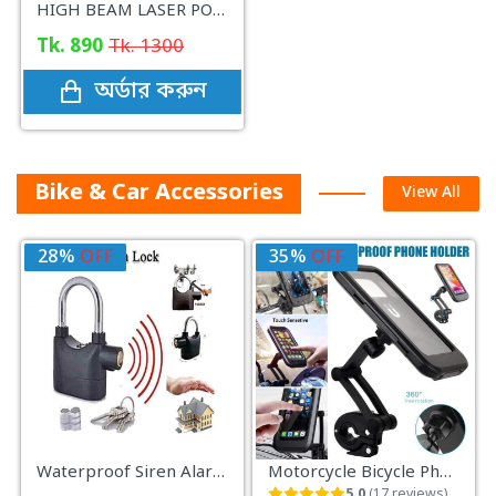
HIGH BEAM LASER POINTER
Tk. 890
Tk. 1300
অর্ডার করুন
Bike & Car Accessories
View All
28%
OFF
35%
OFF
Waterproof Siren Alarm Lock for Motorcycle Long Beam Bike Bicycle
Motorcycle Bicycle Phone Case
5.0
(17 reviews)