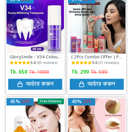
GlorySmile - V34 Colour Correcting Whitening Toothpaste(30ml)
( 2Pcs Combo Offer ) Peinfen Lip Nipple Cream
5.0
(65 reviews)
5.0
(31 reviews)
Tk. 650
Tk. 1000
Tk. 290
Tk. 590
অর্ডার করুন
অর্ডার করুন
45%
OFF
40%
OFF
Free Delivery