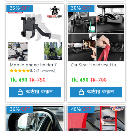
35%
OFF
30%
OFF
Mobile phone holder for motorcycle C1
Car Seat Headrest Hook And Phone Holder Back Seat Hanger
5.0
(5 reviews)
Tk. 490
Tk. 750
Tk. 490
Tk. 700
অর্ডার করুন
অর্ডার করুন
36%
OFF
40%
OFF