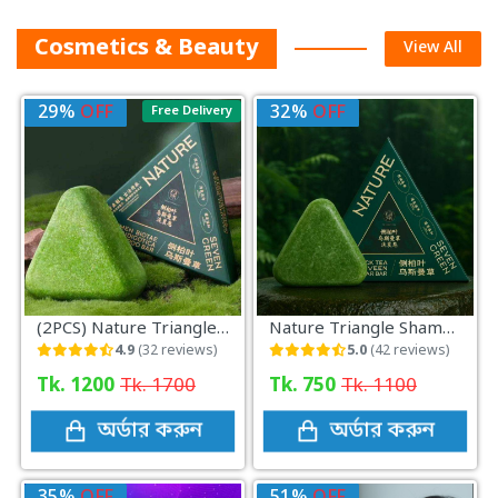
Cosmetics & Beauty
View All
29%
OFF
32%
OFF
Free Delivery
(2PCS) Nature Triangle Shampoo Bar
Nature Triangle Shampoo Bar
4.9
(32 reviews)
5.0
(42 reviews)
Tk. 1200
Tk. 1700
Tk. 750
Tk. 1100
অর্ডার করুন
অর্ডার করুন
35%
OFF
51%
OFF