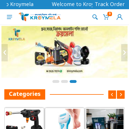
Kroymela
Welcome to Kroymela
Track Order
0
‹
›
Categories