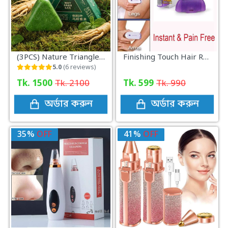
(3PCS) Nature Triangle Shampoo Bar
Finishing Touch Hair Remover Epilator Tool Instant Pain With Sensor Light Hair Removal
5.0
(6 reviews)
Tk. 1500
Tk. 2100
Tk. 599
Tk. 990
অর্ডার করুন
অর্ডার করুন
35%
OFF
41%
OFF