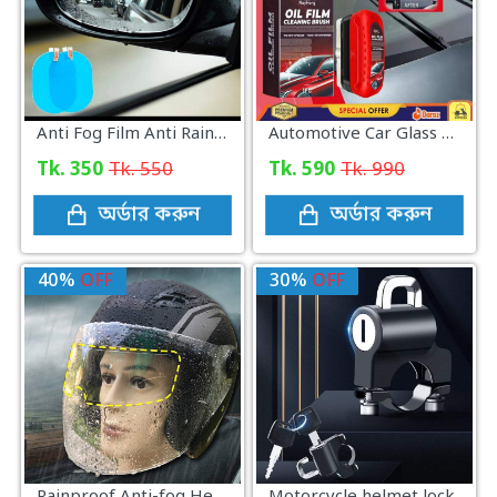
Anti Fog Film Anti Rain Car Mirror Film Rearview Mirror Protective Film Nano Waterproof Anti Glare
Automotive Car Glass Oil Film Remover Powerful Windshield Cleaner
Tk. 350
Tk. 550
Tk. 590
Tk. 990
অর্ডার করুন
অর্ডার করুন
40%
OFF
30%
OFF
Rainproof Anti-fog Helmet Patch
Motorcycle helmet lock