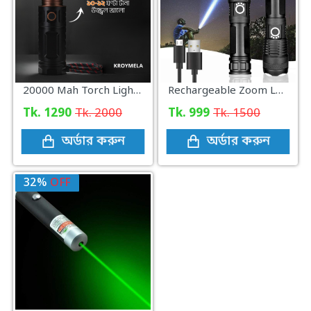
20000 Mah Torch Light With Power Bank Made In Japan
Rechargeable Zoom LED Flashlight USB Torch Light
Tk. 1290
Tk. 2000
Tk. 999
Tk. 1500
অর্ডার করুন
অর্ডার করুন
32%
OFF