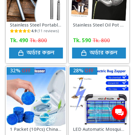
Stainless Steel Portable Mini Stick Knife
Stainless Steel Oil Pot Container Jar 750 ML
4.9
(11 reviews)
Tk. 490
Tk. 800
Tk. 590
Tk. 800
অর্ডার করুন
অর্ডার করুন
32%
OFF
28%
OFF
1 Packet (10Pcs) China Commode Cleaner Tablet
LED Automatic Mosquito Pest Killer Machine 20W