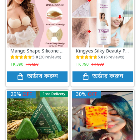
Mango Shape Silicone Chest Stickers Bra Self Adhesive Strapless
Kingyes Silky Beauty Painless Hair Removal Spray For Men & Women 150ML - Hair Removal
5.0
(20 reviews)
5.0
(6 reviews)
TK
390
TK
650
TK
790
TK
999
অর্ডার করুন
অর্ডার করুন
29%
OFF
30%
OFF
Free Delivery