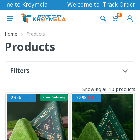
ome to Kroymela
Welcome to Kroymela
Track Order
0
Home
Products
Products
Filters
Showing all 10 products
29%
OFF
32%
OFF
Free Delivery