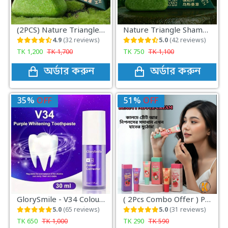
(2PCS) Nature Triangle Shampoo Bar
Nature Triangle Shampoo Bar
4.9
(32 reviews)
5.0
(42 reviews)
TK
1,200
TK
1,700
TK
750
TK
1,100
অর্ডার করুন
অর্ডার করুন
35%
OFF
51%
OFF
GlorySmile - V34 Colour Correcting Whitening Toothpaste(30ml)
( 2Pcs Combo Offer ) Peinfen Lip Nipple Cream
5.0
(65 reviews)
5.0
(31 reviews)
TK
650
TK
1,000
TK
290
TK
590