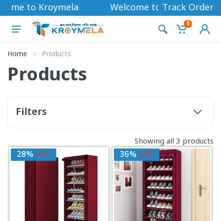
come to Kroymela
Welcome to Kroymela
Track Order
0
Home
Products
Products
Filters
Showing all 3 products
28%
OFF
36%
OFF