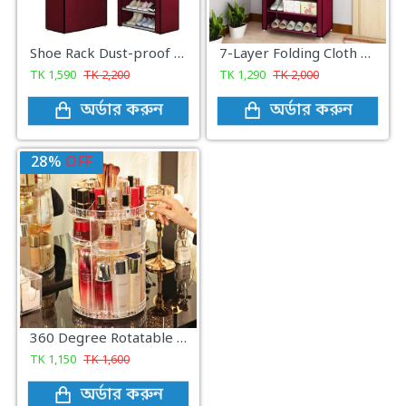
Shoe Rack Dust-proof Cloth Shoe Cabinet-9 layer
7-Layer Folding Cloth Shoe Rack
TK
1,590
TK
2,200
TK
1,290
TK
2,000
অর্ডার করুন
অর্ডার করুন
28%
OFF
360 Degree Rotatable Diamond Cosmetics Organizer Storage Makeup Box
TK
1,150
TK
1,600
অর্ডার করুন