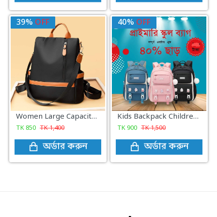
39%
OFF
40%
OFF
Women Large Capacity Outdoor Tote Bag ( Orrange/ black)
Kids Backpack Children School Bags Waterproof Primary Schoolbag Book Bag
TK
850
TK
1,400
TK
900
TK
1,500
অর্ডার করুন
অর্ডার করুন