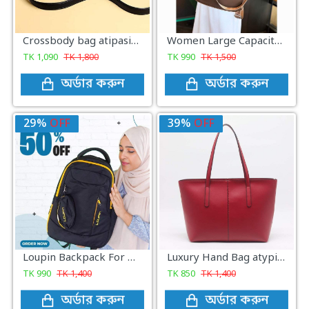
Crossbody bag atipasial leather ( black colour )
Women Large Capacity Outdoor Tote Bag ( coffee / brown )
TK
1,090
TK
1,800
TK
990
TK
1,500
অর্ডার করুন
অর্ডার করুন
29%
OFF
39%
OFF
Loupin Backpack For Men Women ( Black )
Luxury Hand Bag atypical leather
TK
990
TK
1,400
TK
850
TK
1,400
অর্ডার করুন
অর্ডার করুন