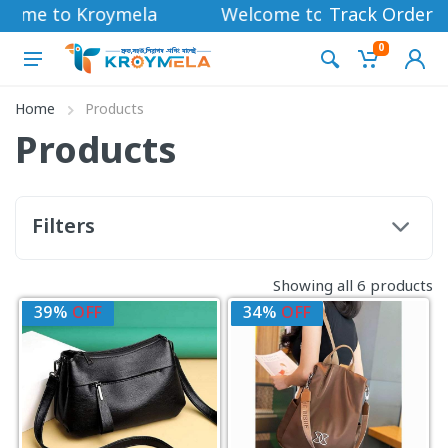
come to Kroymela
Welcome to Kroymela
Track Order
0
Home
Products
Products
Filters
Showing all 6 products
39%
OFF
34%
OFF