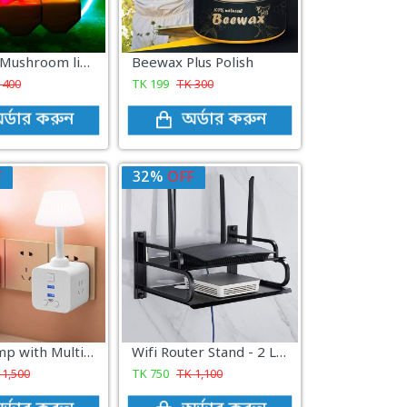
new LED Mushroom light
Beewax Plus Polish
K
400
TK
199
TK
300
র্ডার করুন
অর্ডার করুন
F
32%
OFF
Table Lamp with Multi Plug
Wifi Router Stand - 2 Layer
K
1,500
TK
750
TK
1,100