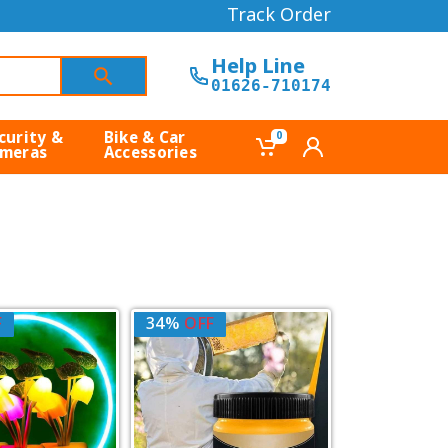
Track Order
Help Line
01626-710174
curity &
Bike & Car
0
meras
Accessories
F
34%
OFF