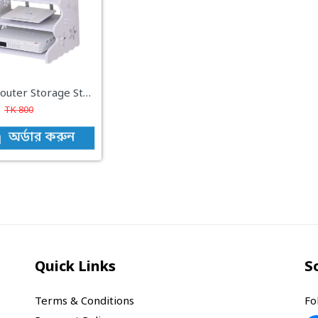
WiFi Router Storage Stand Wall Floating Shelves 3 in 1 Wall Router Stand (3 layer)
TK
800
অর্ডার করুন
Quick Links
S
Terms & Conditions
Fo