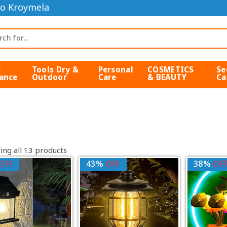
o Kroymela
e
Tools Dry &
Personal
COSMETICS
Se
ance
Outdoor
Care
& BEAUTY
Ca
ng all 13 products
OFF
43%
OFF
38%
OF