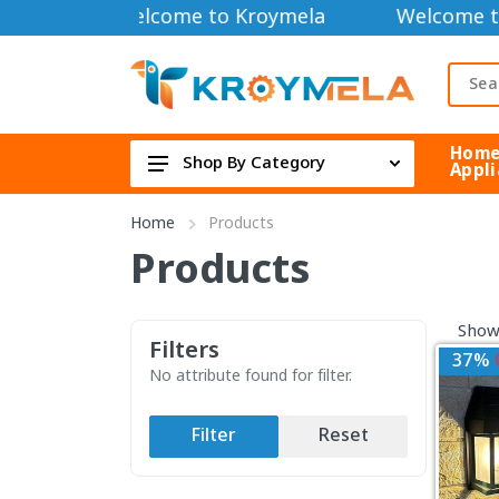
Welcome to Kroymela
Welcome t
Hom
Shop By Category
Appli
TOOLS DIY & OUTDOOR
Home
Products
HOME APPLIANCE
Products
Security Cameras
Showi
FAN & COOLER
Filters
37%
Electric & Electronics
No attribute found for filter.
Health & Beauty
Filter
Reset
TOYS & GAME DEVICE
Bag & Lifestyle