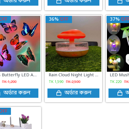
অর্ডার করুন
অর্ডার করুন
অ
OFF
36%
OFF
37%
OF
10 Pcs Butterfly LED Adhesive Wall Decorative Light Beautiful Butterfly LED Light
Rain Cloud Night Light Humidifier with Raining Water Drop Sound Oil Diffuser for Bedroom
LED Mush
TK
1,200
TK
1,590
TK
2,500
TK
220
T
অর্ডার করুন
অর্ডার করুন
অ
OFF