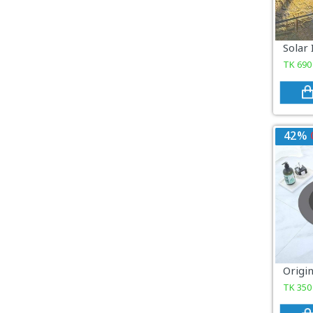
COSMETICS & BEAUTY
Sports & Outdoor
TK
690
View All Categories
42%
TK
350