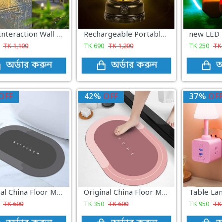
Solar Interaction Wall Lamp
Rechargeable Portable Retro Camping Lamp
TK
1,100
TK
690
TK
1,200
TK
250
T
অর্ডার করুন
অর্ডার করুন
অ
OFF
42%
OFF
37%
OF
Original China Floor Mat - grey colour
Original China Floor Mat- pink colour
TK
600
TK
350
TK
600
TK
950
T