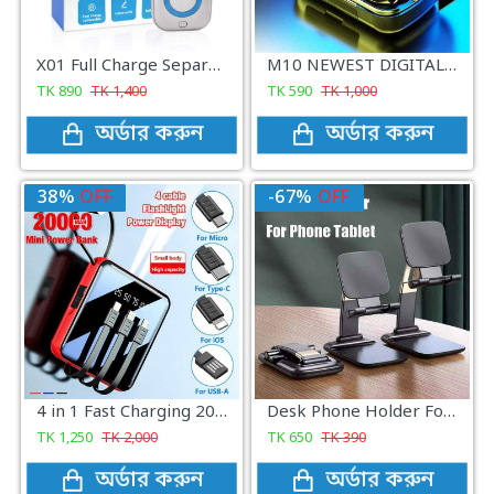
X01 Full Charge Separator Type-C Auto Power Cut-Off Charging Protector
M10 NEWEST DIGITAL INDICATOR TRUE WIRELESS HEADSET
TK
890
TK
1,400
TK
590
TK
1,000
অর্ডার করুন
অর্ডার করুন
38%
OFF
-67%
OFF
4 in 1 Fast Charging 20000mAh Portable Digital Power Bank
Desk Phone Holder Foldable small and Flexible
TK
1,250
TK
2,000
TK
650
TK
390
অর্ডার করুন
অর্ডার করুন