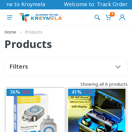
come to Kroymela
Welcome to Kroymela
Track Order
0
Home
Products
Products
Filters
Showing all 6 products
36%
OFF
41%
OFF