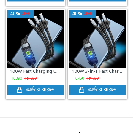
40%
OFF
40%
OFF
100W Fast Charging USB 3.0 Cable
100W 3-in-1 Fast Charging Cable Intelligent Support For Ultra-Fast Charging USB, Visual Power Charging Via Multiple Interfaces
TK
390
TK
650
TK
450
TK
750
অর্ডার করুন
অর্ডার করুন