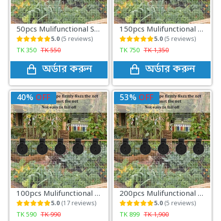
50pcs Mulifunctional Sunshade Net Fixing Clip
150pcs Mulifunctional Sunshade Net Fixing Clip
5.0
(5 reviews)
5.0
(5 reviews)
TK
350
TK
550
TK
750
TK
1,350
অর্ডার করুন
অর্ডার করুন
40%
OFF
53%
OFF
100pcs Mulifunctional Sunshade Net Fixing Clip
200pcs Mulifunctional Sunshade Net Fixing Clip
5.0
(17 reviews)
5.0
(5 reviews)
TK
590
TK
990
TK
899
TK
1,900