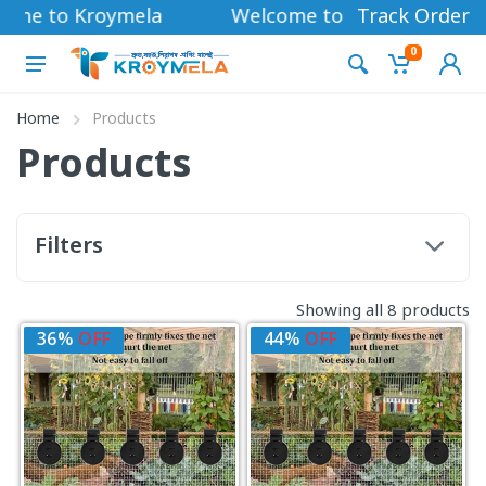
ome to Kroymela
Welcome to Kroymela
Track Order
0
Home
Products
Products
Filters
Showing all 8 products
36%
OFF
44%
OFF